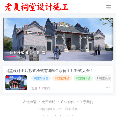
宗祠样式图片
共1篇
祠堂设计图片款式样式有哪些? 宗祠图片款式大全！
祠堂平面图
祠堂效果图
祠堂施工图
# 祠堂设计哪
老夏
2年前
1
友链申请
免责声明
广告合作
关于我们
Copyright © 2021 ·
我的博客