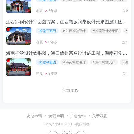
老夏
3年前
0
江西宗祠设计平面图方案，江西赣派祠堂设计效果图施工图结构图
祠堂平面图
# 江西祠堂设计
# 祠堂设计效果图
# 徽
老夏
3年前
1
海南祠堂设计效果图，海口儋州宗祠设计施工图，海南祠堂改造翻新设计
祠堂平面图
# 海南祠堂设计
# 海口祠堂设计
# 儋州
老夏
3年前
1
加载更多
友链申请
免责声明
广告合作
关于我们
Copyright © 2021 ·
我的博客