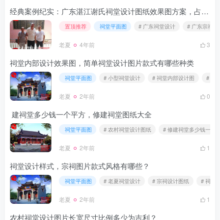
经典案例纪实：广东湛江谢氏祠堂设计图纸效果图方案，占地
4
8
置顶推荐
祠堂平面图
# 广东祠堂设计
# 广东宗祠设
老夏
4年前
3
祠堂内部设计效果图，简单祠堂设计图片款式有哪些种类
祠堂平面图
# 小型祠堂设计
# 祠堂内部设计图
# 
老夏
2年前
0
建祠堂多少钱一个平方，修建祠堂图纸大全
祠堂平面图
# 农村祠堂设计图纸
# 修建祠堂多少钱一平
老夏
2年前
1
祠堂设计样式，宗祠图片款式风格有哪些？
祠堂平面图
# 老夏祠堂设计
# 宗祠设计图纸
# 祠堂
老夏
2年前
1
农村祠堂设计图片长宽尺寸比例多少为吉利？