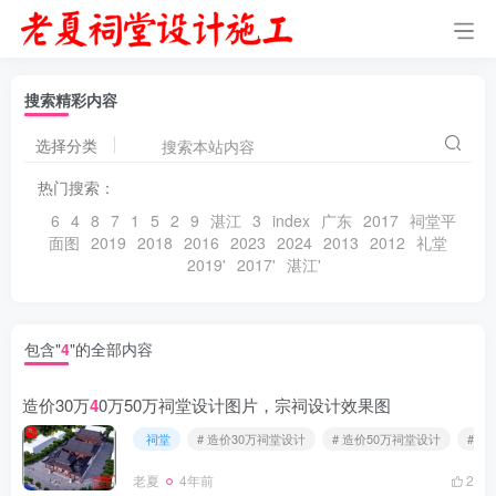
搜索精彩内容
选择分类
热门搜索：
6
4
8
7
1
5
2
9
湛江
3
index
广东
2017
祠堂平
面图
2019
2018
2016
2023
2024
2013
2012
礼堂
2019'
2017'
湛江'
包含"
4
"的全部内容
造价30万
4
0万50万祠堂设计图片，宗祠设计效果图
祠堂
# 造价30万祠堂设计
# 造价50万祠堂设计
# 
老夏
4年前
2