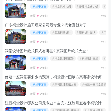
祠堂平面图
# 祠堂尺寸比例
# 修建祠堂多少钱
# 造
老夏
2年前
0
广东祠堂设计施工哪家公司最专业？找老夏就对了
祠堂平面图
# 老夏祠堂设计
# 宗祠设计图纸
# 广
老夏
2年前
1
祠堂设计图片款式样式有哪些? 宗祠图片款式大全！
祠堂平面图
# 祠堂设计哪家好
# 祠堂设计图纸
# 宗
老夏
2年前
1
修建一座祠堂要多少钱预算，祠堂设计图纸方案哪家设计师专业好？
祠堂平面图
# 宗祠设计图纸方案
# 修建一座祠堂要多少
老夏
2年前
0
江西祠堂设计哪家公司最专业？吉安九江赣州宜春宗祠设计效果图施工图
祠堂平面图
# 江西祠堂设计哪家好
# 九江祠堂设计