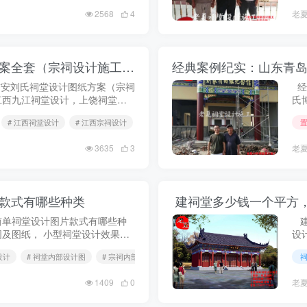
2568
4
老
经典案例纪实：江西吉安刘氏祠堂设计方案全套（宗祠设计施工图效果图纸），两进徽派风格样式！
安刘氏祠堂设计图纸方案（宗祠
经
江西九江祠堂设计，上饶祠堂设
氏
图施工图，江西吉安祠堂设计效
宗
# 江西祠堂设计
# 江西宗祠设计
# 吉安祠堂设计
，吉安...
设
3635
3
老
款式有哪些种类
建祠堂多少钱一个平方
简单祠堂设计图片款式有哪些种
建
及图纸， 小型祠堂设计效果
设
现代祠堂建筑效果图，祠堂神
局
设计
# 祠堂内部设计图
# 宗祠内部设计效果图
农村祠堂设计...
布局
1409
0
老