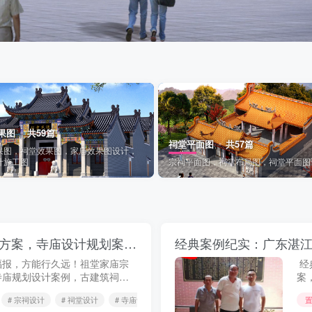
果图
共59篇
祠堂平面图
共57篇
果图，祠堂效果图，家庙效果图设计，
计施工图
宗祠平面图，祠堂布局图，祠堂平面图
但行善事，莫问前程！宗祠设计施工图纸方案，寺庙设计规划案例，合影留念！
福报，方能行久远！祖堂家庙宗
经
寺庙规划设计案例，古建筑祠堂
案
计施工一体化，合影留念！本期
案
# 宗祠设计
# 祠堂设计
# 寺庙设计
原因，只能从...
宗