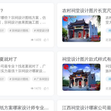
？
农村祠堂设计图片长宽
有哪些？宗祠设计图纸方案，仿
农
图，宗祠设计效果图施工图，家
堂
设计图片样式有哪些？徽派祠堂
长
设计
# 宗祠设计图纸
# 祠堂设计图纸
片，汉唐风格...
祠
1409
1
老
夏就对了
祠堂设计图片款式样式有
公司最专业？找老夏就对了，广
祠
司实力最强？宗祠设计哪家设计
族
果图施工图方案，茂名湛江祠堂
图
设计
# 宗祠设计图纸
# 广东祠堂设计施工哪家最好
远河源梅州祠...
图片
1470
1
老
修建一座祠堂要多少钱预算，祠堂设计图纸方案哪家设计师专业好？