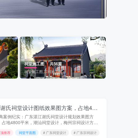
三进
祠堂施工图
共56篇
设计
祠堂施工图,宗祠施工图
经典案例纪实：广东湛江谢氏祠堂设计图纸效果图方案，占地4800平米，岭南客家风格！
典案例纪实：广东湛江谢氏祠堂设计规划效果图方
，占地4800平米，潮汕祠堂设计，梅州宗祠设计方
，广东湛江祠堂设计，茂名韶关河源祠堂设计，广州
置顶推荐
祠堂平面图
# 广东祠堂设计
# 广东宗祠设计
# 湛江祠堂设计
祠设计，岭南客家风格！谢氏宗祠地...