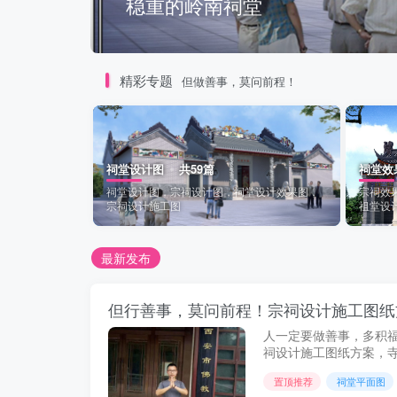
稳重的岭南祠堂
精彩专题
但做善事，莫问前程！
祠堂设计图
共59篇
祠堂效
祠堂设计图，宗祠设计图，祠堂设计效果图，
宗祠效
宗祠设计施工图
祖堂设
最新发布
人一定要做善事，多积
祠设计施工图纸方案，
设计施工，寺庙规划设
置顶推荐
祠堂平面图
有作者老夏提供，限于篇幅