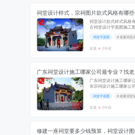
祠堂设计样式，宗祠图片款式风格有哪些
祠堂设计款式样式风格
古祠堂设计平面图施工
庙设计图纸方案，祖堂
祠堂平面图
# 老夏祠堂
设计图片，明清风格祠堂图
老夏
2年前
广东祠堂设计施工哪家公司最专业？找老
广东祠堂设计施工哪家
东宗祠设计施工哪家公
师最专业？祠堂设计效
祠堂平面图
# 老夏祠堂
设计施工队哪家好，韶关清
老夏
2年前