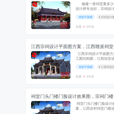
修建一座祠堂要多少钱
设计师专业好，宗祠设
设计师哪家公司最专业
祠堂平面图
# 宗祠设计
计尺寸长宽什么比例合适吉
老夏
2年前
江西宗祠设计平面图方案，江西赣派祠堂
江西宗祠设计平面图方
工图结构图，江西祖堂
计图纸，九江祖堂祖屋
祠堂平面图
# 江西祠堂
老夏
3年前
祠堂门头门楼门脸设计效果图，宗祠门楼
祠堂门头门楼门脸设计
案，江西农村祠堂门楼
楼头设计效果图方案。