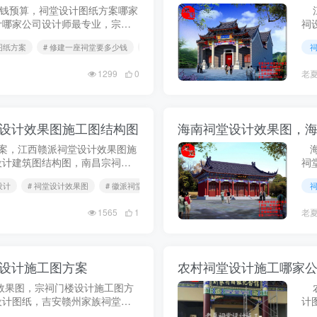
预算，祠堂设计图纸方案哪家
江
计哪家公司设计师最专业，宗祠
祠
，家族祠堂设计哪家好，祠堂设
祠
图纸方案
# 修建一座祠堂要多少钱
# 祠堂设计长宽尺寸比例
利...
计
1299
0
老
设计效果图施工图结构图
案，江西赣派祠堂设计效果图施
海
设计建筑图结构图，南昌宗祠设
祠
设计效果图施工图方案
族
设计
# 祠堂设计效果图
# 徽派祠堂设计
堂
1565
1
老
设计施工图方案
农村祠堂设计施工哪家
效果图，宗祠门楼设计施工图方
农
设计图纸，吉安赣州家族祠堂门
计
上饶九江祠堂门楼设计应该采用
图