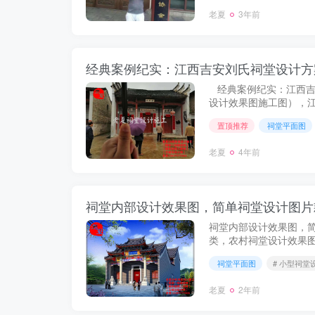
老夏
3年前
经典案例纪实：江西吉
设计效果图施工图），
计，赣州宗祠设计效果
置顶推荐
祠堂平面图
果图，吉安祠堂设计施工图
老夏
4年前
祠堂内部设计效果图，简单祠堂设计图片
祠堂内部设计效果图，
类，农村祠堂设计效果图
图，祠堂设计平面图 ，
祠堂平面图
# 小型祠堂
台， 修建祠堂图纸大全，
老夏
2年前