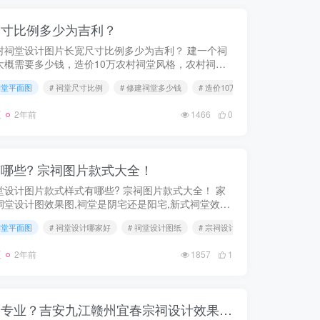
尺寸比例多少为吉利？
村祠堂设计图片长宽尺寸比例多少为吉利？ 建一个祠
大概需要多少钱，造价10万农村祠堂风格，农村祠堂
宽高尺寸，祠堂样式大全，祠堂式建筑，农村最简单
祠堂平面图
# 祠堂尺寸比例
# 修建祠堂多少钱
# 造价10万预算祠堂图纸
堂图片，造价8万左右祠堂图片，...
夏
2年前
1466
0
哪些? 宗祠图片款式大全！
堂设计图片款式样式有哪些? 宗祠图片款式大全！ 家
祠堂设计图效果图,祠堂是阴宅还是阳宅,新式祠堂效果
,2023年祠堂设计效果图方案,农村小型祠堂,宗族祠堂
祠堂平面图
# 祠堂设计哪家好
# 祠堂设计图纸
# 宗祠设计样式
,造价8万左右祠...
夏
2年前
1857
1
江西祠堂设计哪家公司最专业？吉安九江赣州宜春宗祠设计效果图施工图