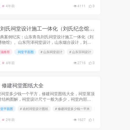
夏
4年前
4111
3
经典案例纪实：山东青岛刘氏祠堂设计施工一体化（刘氏纪念馆博物馆），顺利完工！
典案例纪实：山东青岛刘氏祠堂设计施工一体化（刘
博物馆）。山东菏泽祠堂设计，山东烟台设计，刘氏
祠设计图纸，刘氏祠堂设计效果图施工图，淄博祠堂
置顶推荐
祠堂平面图
# 山东祠堂设计
# 山东宗祠设计
# 德州祠堂设计
计，烟台祠堂设计，德州菏泽祠堂...
夏
4年前
2716
3
，修建祠堂图纸大全
祠堂多少钱一个平方，修建祠堂图纸大全，祠堂屋顶
计结构图解，祠堂设计尺寸一般为多少，祠堂内部布
图，农村祠堂设计图片，农村最简单祠堂图片， 祠堂
祠堂平面图
# 农村祠堂设计图纸
# 修建祠堂多少钱一平米
# 修建祠堂图纸大全
平面图，6×12米宗祠设...
夏
2年前
1627
1