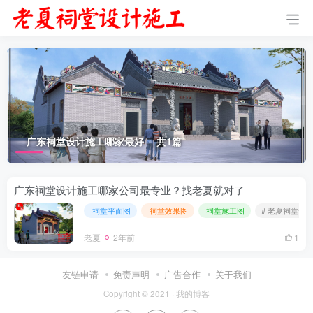
广东祠堂设计施工哪家最好
共1篇
广东祠堂设计施工哪家公司最专业？找老夏就对了
祠堂平面图
祠堂效果图
祠堂施工图
# 老夏祠堂设
老夏
2年前
1
友链申请
免责声明
广告合作
关于我们
Copyright © 2021 ·
我的博客