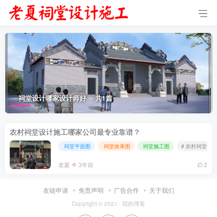
祠堂设计哪家设计师好
共1篇
农村祠堂设计施工哪家公司最专业靠谱？
祠堂平面图
祠堂效果图
祠堂施工图
# 农村祠堂设
老夏
3年前
2
友链申请
免责声明
广告合作
关于我们
Copyright © 2021 ·
我的博客