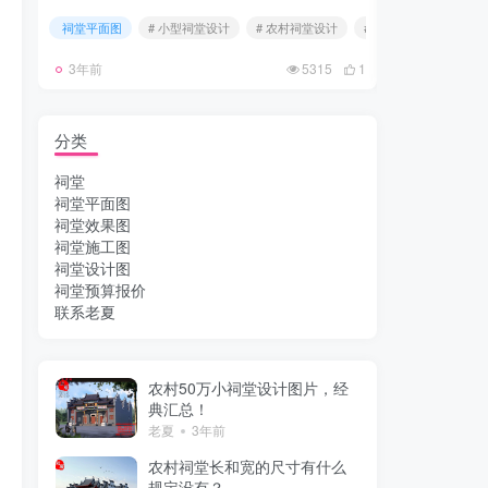
祠堂平面图
# 小型祠堂设计
# 农村祠堂设计
# 二进祠堂设计
祠堂平面图
3年前
5315
1
4年前
分类
祠堂
祠堂平面图
祠堂效果图
祠堂施工图
祠堂设计图
祠堂预算报价
联系老夏
农村50万小祠堂设计图片，经
典汇总！
老夏
3年前
农村祠堂长和宽的尺寸有什么
规定没有？