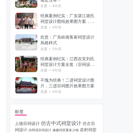
老夏
4年前
经典案例纪实：广东湛江谢氏
祠堂设计图纸效果图方案，占
地4800平米，岭南客家风格！
老夏
4年前
欣赏：广东岭南客家祠堂设计
风格样式
老夏
5年前
经典案例纪实：江西吉安刘氏
祠堂设计方案全套（宗祠设计
施工图效果图纸），两进徽派
老夏
4年前
风格样式！
不愧为经典！二进祠堂设计图
片，三进宗祠图片效果图方案
老夏
4年前
标签
仿古中式祠堂设计
上饶宗祠设计
仿古宗
祠设计
农村祠堂
仿明清宗祠设计
修建祠堂要多少钱