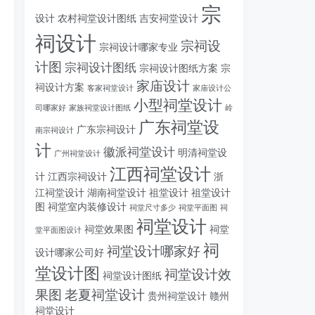
宗
设计
农村祠堂设计图纸
吉安祠堂设计
祠设计
宗祠设
宗祠设计哪家专业
计图
宗祠设计图纸
宗祠设计图纸方案
宗
家庙设计
祠设计方案
客家祠堂设计
家庙设计公
小型祠堂设计
司哪家好
家族祠堂设计图纸
岭
广东祠堂设
广东宗祠设计
南宗祠设计
计
徽派祠堂设计
明清祠堂设
广州祠堂设计
江西祠堂设计
计
江西宗祠设计
浙
江祠堂设计
湖南祠堂设计
祖堂设计
祖堂设计
图
祠堂室内装修设计
祠堂尺寸多少
祠堂平面图
祠
祠堂设计
祠堂效果图
祠堂
堂平面图设计
祠
祠堂设计哪家好
设计哪家公司好
堂设计图
祠堂设计效
祠堂设计图纸
果图
老夏祠堂设计
贵州祠堂设计
赣州
祠堂设计