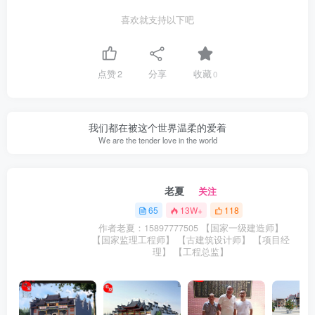
喜欢就支持以下吧
点赞
2
分享
收藏
0
我们都在被这个世界温柔的爱着
We are the tender love in the world
老夏
关注
65
13W+
118
作者老夏：15897777505 【国家一级建造师】
【国家监理工程师】 【古建筑设计师】 【项目经
理】 【工程总监】